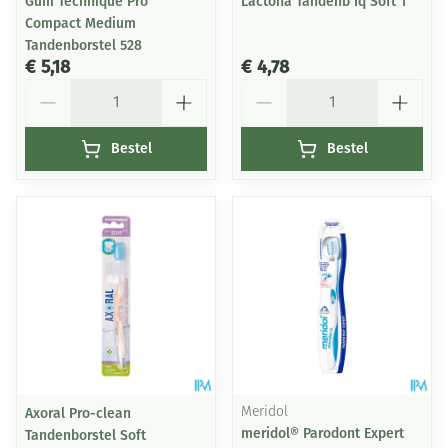
Gum Technique Pro
Lactona Tandenb Iq Soft 1
Compact Medium
Tandenborstel 528
€ 5,18
€ 4,78
Aantal
Aantal
Bestel
Bestel
Axoral Pro-clean
Meridol
meridol® Parodont Expert
Tandenborstel Soft