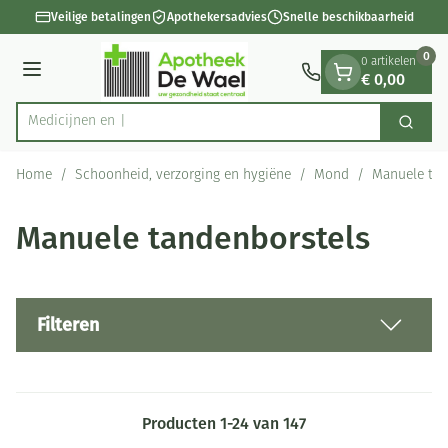
Dia 1 van 1
Ga naar de inhoud
Veilige betalingen
Apothekersadvies
Snelle beschikbaarheid
0
0 artikelen
€ 0,00
Menu
Zoek
Product, merk, categorie...
Home
/
Schoonheid, verzorging en hygiëne
/
Mond
/
Manuele tan
Manuele tandenborstels
Filteren
Producten
1
-
24
van
147