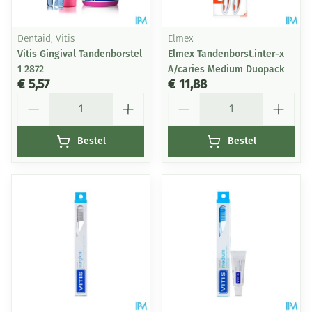
Dentaid, Vitis
Elmex
Vitis Gingival Tandenborstel
Elmex Tandenborst.inter-x
1 2872
A/caries Medium Duopack
€ 5,57
€ 11,88
Aantal
Aantal
Bestel
Bestel