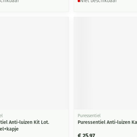
schikbaar
Niet beschikbaar
el
Puressentiel
iel Anti-luizen Kit Lot.
Puressentiel Anti-luizen K
el+kapje
€ 25,97