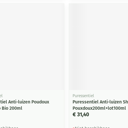
Mondmaskers
ging
Supplementen
Insectenwe
middelen
ssen
-
id
Zelfbruiner
Scheren
el
Puressentiel
tiel Anti-luizen Poudoux
Puressentiel Anti-luizen Sh
 Bio 200ml
Pouxdoux200ml+lot100ml
€ 31,40