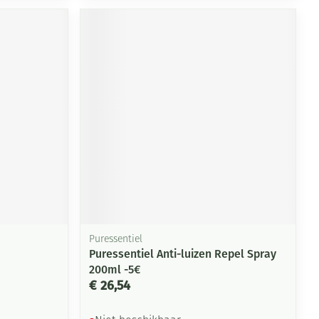
rende
Parfums en
geurproducten
CBD
Puressentiel
Puressentiel Anti-luizen Repel Spray
200ml -5€
€ 26,54