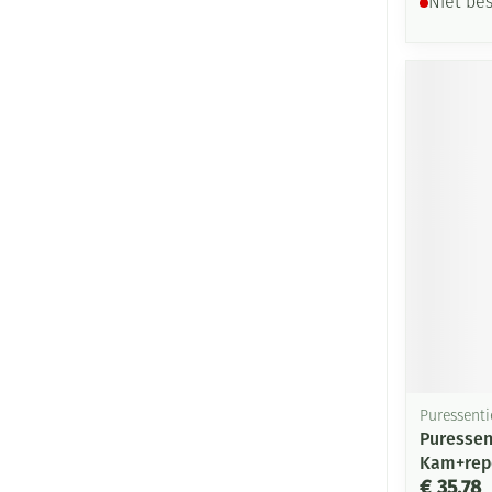
Niet be
Puressenti
Puressent
Kam+rep
€ 35,78