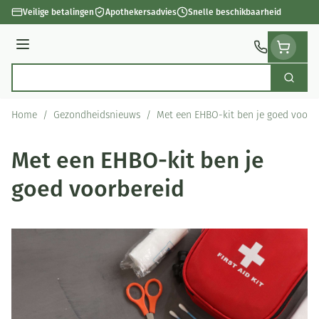
Ga naar de inhoud
Veilige betalingen
Apothekersadvies
Snelle beschikbaarheid
Menu
Zoek
Product, merk, categorie...
Home
/
Gezondheidsnieuws
/
Met een EHBO-kit ben je goed voorb
Met een EHBO-kit ben je
goed voorbereid