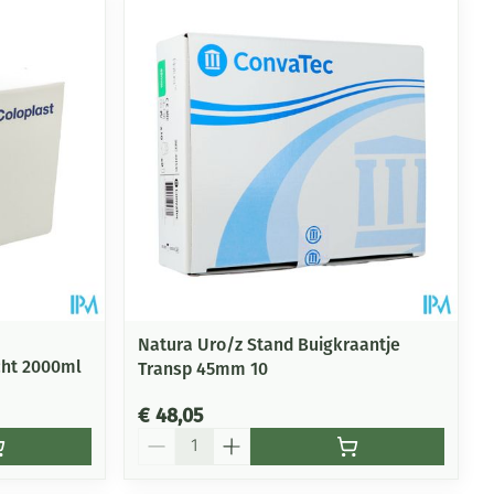
rende
Parfums en
geurproducten
Natura Uro/z Stand Buigkraantje
cht 2000ml
Transp 45mm 10
CBD
€ 48,05
Aantal