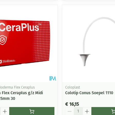
 Moderma Flex Ceraplus
Coloplast
Flex Ceraplus g/z Midi
Colotip Conus Soepel 1110
 25mm 30
€ 16,15
Aantal