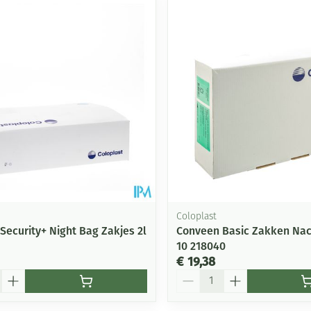
Mondmaskers
ging
Supplementen
Insectenwe
middelen
ssen
-
id
Coloplast
Security+ Night Bag Zakjes 2l
Conveen Basic Zakken Na
10 218040
Zelfbruiner
Scheren
€ 19,38
Aantal