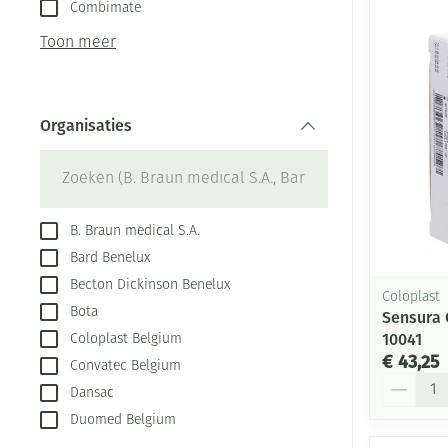
Aerosol toestel
kloven
Combimate
Creme, gel en s
Aerosol accesso
Blaren
Toon meer
Zuurstof
Eelt
Ademhalingsste
Eksteroog - lik
Organisaties
Toon meer
filter
Spieren en gew
Specifiek voor
Naalden en spu
B. Braun medical S.A.
Bard Benelux
Infecties
Lichaamsverzor
Spuiten
Becton Dickinson Benelux
Coloplast
Deodorant
Oplossing voor 
Bota
Sensura 
Gezichtsverzorg
Naalden
Luizen
10041
Coloplast Belgium
€ 43,25
Convatec Belgium
Naalden voor in
Aantal
pennaalden
Dansac
Diagnostica
Duomed Belgium
Toon meer