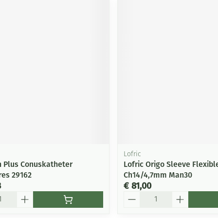
Lofric
n Plus Conuskatheter
Lofric Origo Sleeve Flexib
res 29162
Ch14/4,7mm Man30
8
€ 81,00
Aantal