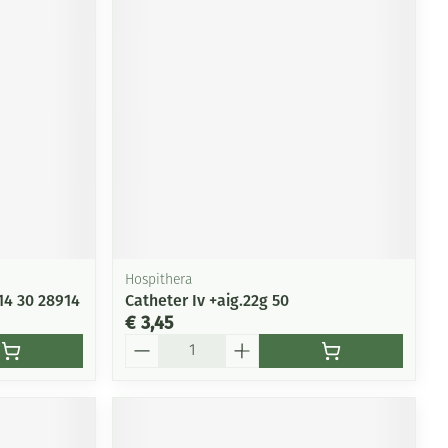
rende
Parfums en
geurproducten
Hospithera
14 30 28914
Catheter Iv +aig.22g 50
€ 3,45
CBD
Aantal