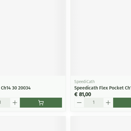
Mondmaskers
ging
Supplementen
Insectenwe
middelen
ssen
-
id
SpeediCath
 Ch14 30 20034
Speedicath Flex Pocket Ch
€ 81,00
Zelfbruiner
Scheren
Aantal