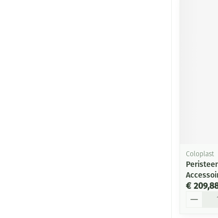
Coloplast
Peristee
Accessoi
€ 209,8
Aantal