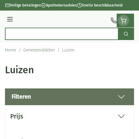
Ga naar de inhoud
Veilige betalingen
Apothekersadvies
Snelle beschikbaarheid
Menu
Zoek
Product, merk, categorie...
Home
/
Geneesmiddelen
/
Luizen
Luizen
Filteren
Doorgaan naar productlijst
Prijs
filter