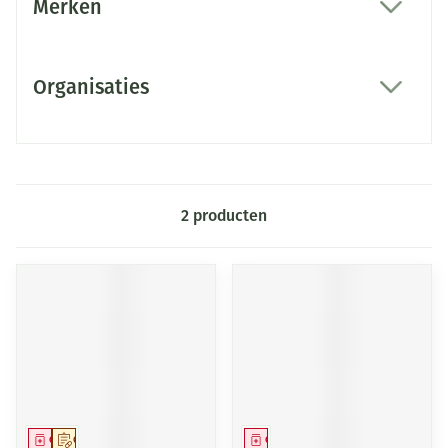
Merken
filter
Organisaties
filter
2
producten
Geneesmiddel
Op voorschrift
Geneesmiddel