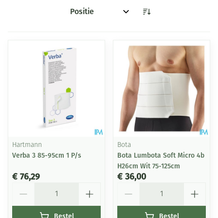
Sorteer op:
Hartmann
Bota
Verba 3 85-95cm 1 P/s
Bota Lumbota Soft Micro 4b
H26cm Wit 75-125cm
€ 76,29
€ 36,00
Aantal
Aantal
Bestel
Bestel