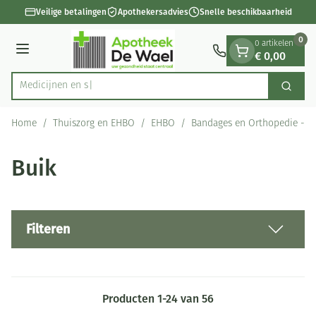
Dia 1 van 1
Ga naar de inhoud
Veilige betalingen
Apothekersadvies
Snelle beschikbaarheid
0
0 artikelen
€ 0,00
Menu
Zoek
Product, merk, categorie...
Home
/
Thuiszorg en EHBO
/
EHBO
/
Bandages en Orthopedie - o
Buik
Filteren
Producten
1
-
24
van
56