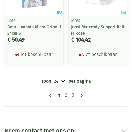
Bota
Jobst
Bota Lumbota Micro Ortho H
Jobst Maternity Support Belt
24cm S
M Rose
€ 50,49
€ 104,42
Niet beschikbaar
Niet beschikbaar
Toon
per pagina
Pagina's
U lees momenteel pagina
1
Pagina
Pagina
2
3
Neem contact met ons op