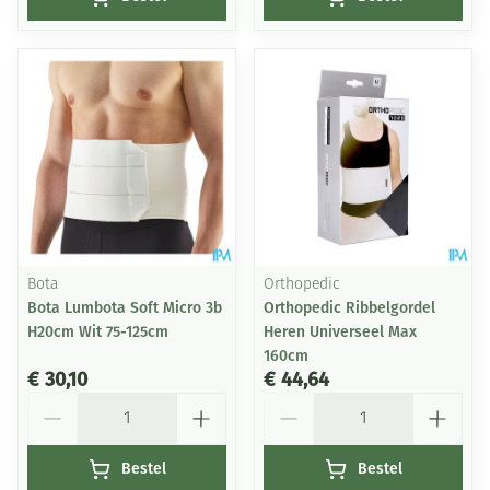
Bota
Orthopedic
Bota Lumbota Soft Micro 3b
Orthopedic Ribbelgordel
H20cm Wit 75-125cm
Heren Universeel Max
160cm
€ 30,10
€ 44,64
Aantal
Aantal
Bestel
Bestel