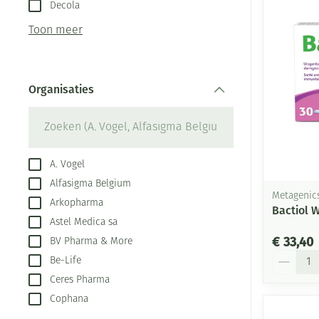
Aerosol toestel
kloven
Decola
Creme, gel en s
Aerosol accesso
Blaren
Toon meer
Zuurstof
Eelt
Ademhalingsste
Eksteroog - lik
Organisaties
Toon meer
filter
Spieren en gew
Specifiek voor
Naalden en spu
A. Vogel
Alfasigma Belgium
Infecties
Lichaamsverzor
Spuiten
Metagenic
Arkopharma
Bactiol 
Deodorant
Oplossing voor 
Astel Medica sa
Gezichtsverzorg
Naalden
Luizen
€ 33,40
BV Pharma & More
Aantal
Be-Life
Naalden voor in
pennaalden
Ceres Pharma
Diagnostica
Cophana
Toon meer