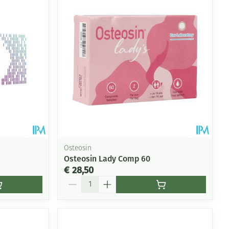
rende
Parfums en
geurproducten
Osteosin
Osteosin Lady Comp 60
€ 28,50
Aantal
CBD