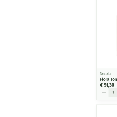
Decola
Flora To
€ 51,30
Aantal