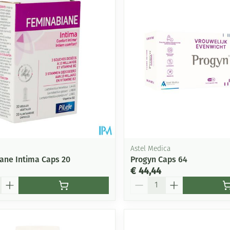
Mondmaskers
ging
Supplementen
Insectenwe
middelen
ssen
-
id
Astel Medica
ane Intima Caps 20
Progyn Caps 64
€ 44,44
Aantal
Zelfbruiner
Scheren