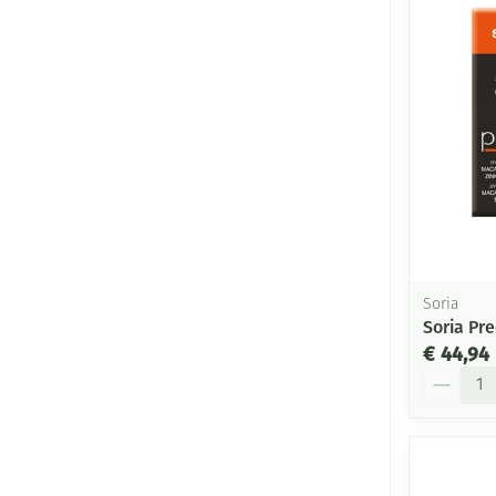
Soria
Soria Pr
€ 44,94
Aantal