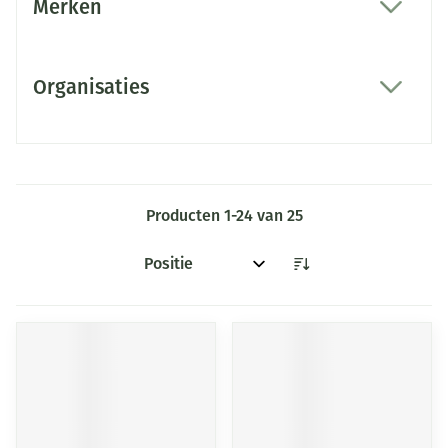
Merken
filter
Organisaties
filter
Producten
1
-
24
van
25
Sorteer op: