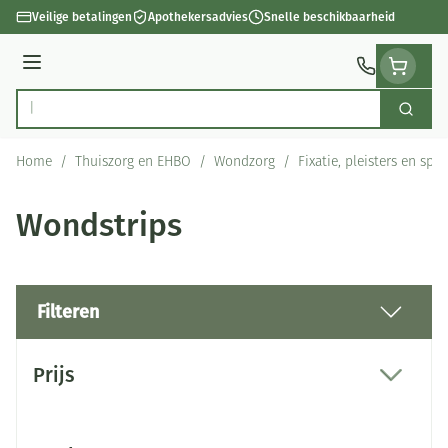
Ga naar de inhoud
Veilige betalingen
Apothekersadvies
Snelle beschikbaarheid
Menu
Zoek
Product, merk, categorie...
Home
/
Thuiszorg en EHBO
/
Wondzorg
/
Fixatie, pleisters en spra
Wondstrips
Filteren
Doorgaan naar productlijst
Prijs
filter