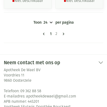
Niet beschikbaar
Niet beschikbaar
Toon
per pagina
Pagina's
U lees momenteel pagina
1
Pagina
2
Neem contact met ons op
Apotheek De Wael BV
Voordries 11
9860
Oosterzele
Telefoon:
09 362 88 58
E-mailadres:
apotheekdewael@
gmail.com
APB nummer:
445201