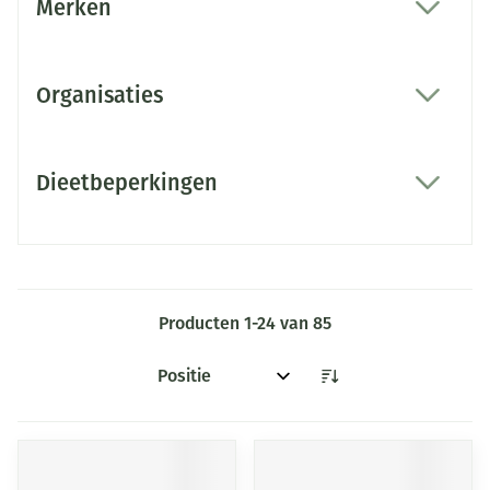
Merken
filter
Organisaties
filter
Dieetbeperkingen
filter
Producten
1
-
24
van
85
Sorteer op: