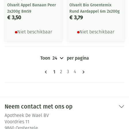
Olvarit Appel Banaan Peer
Olvarit Bio Groentemix
2x200g 8m59
Rund Aardappel 6m 2x200g
€ 3,50
€ 3,79
Niet beschikbaar
Niet beschikbaar
Toon
per pagina
Pagina's
U lees momenteel pagina
1
Pagina
Pagina
Pagina
2
3
4
Neem contact met ons op
Apotheek De Wael BV
Voordries 11
9860
Oosterzele