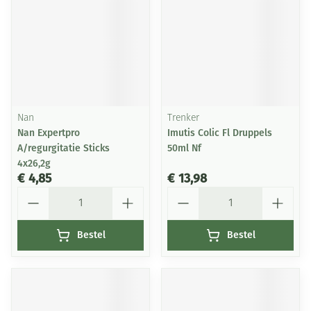
Nan
Trenker
Nan Expertpro
Imutis Colic Fl Druppels
A/regurgitatie Sticks
50ml Nf
4x26,2g
€ 4,85
€ 13,98
Aantal
Aantal
Bestel
Bestel