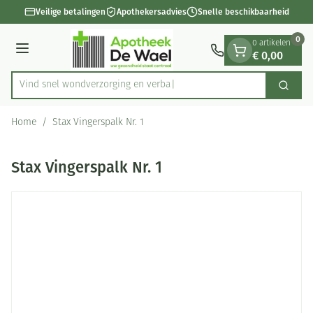
Dia 1 van 1
Ga naar de inhoud
Veilige betalingen
Apothekersadvies
Snelle beschikbaarheid
0
0 artikelen
€ 0,00
Menu
Vind snel wondverzorging
Zoek
Product, merk, categorie...
Home
/
Stax Vingerspalk Nr. 1
Stax Vingerspalk Nr. 1