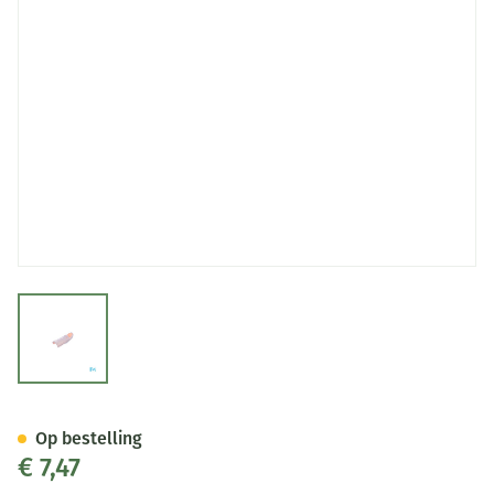
View larger image
Stax Vingerspalk Nr. 1
Op bestelling
€ 7,47