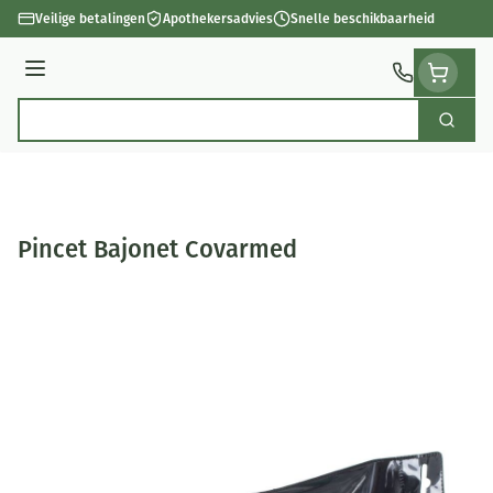
Ga naar de inhoud
Veilige betalingen
Apothekersadvies
Snelle beschikbaarheid
Menu
Zoek
Product, merk, categorie...
Pincet Bajonet Covarmed