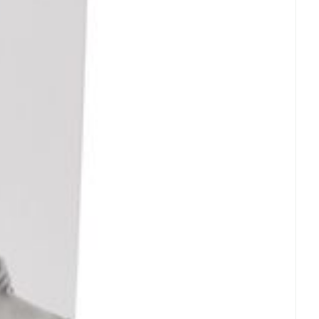
icht.
achte veranderingen vervalt elke aansprakelijkheid.
rende
Parfums en
geurproducten
CBD