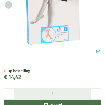
Botalux 140 Korte Kous Ad-p 
Op bestelling
€ 14,42
Aantal
Bestel