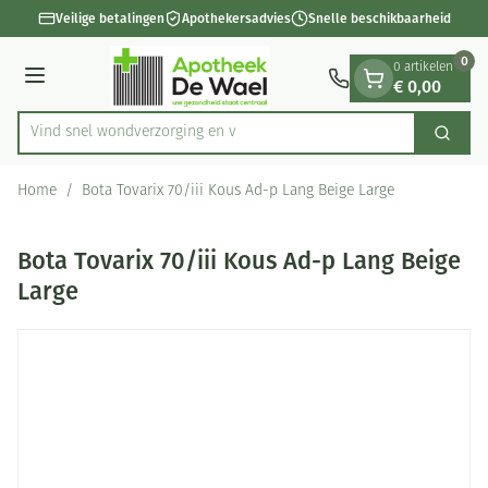
Dia 1 van 1
Ga naar de inhoud
Veilige betalingen
Apothekersadvies
Snelle beschikbaarheid
0
0 artikelen
€ 0,00
Menu
Vind snel wondverzorg
Zoek
Product, merk, categorie...
Home
/
Bota Tovarix 70/iii Kous Ad-p Lang Beige Large
Bota Tovarix 70/iii Kous Ad-p Lang Beige
Large