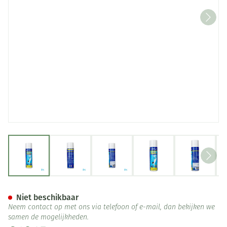
View larger image
View larger image
View larger image
View larger image
View lar
ZEROXX ONE SHOT SPRAY 500
Niet beschikbaar
Neem contact op met ons via telefoon of e-mail, dan bekijken we
samen de mogelijkheden.