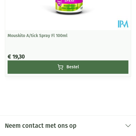
Intensief contact van de spuitnevel met geverfde
oppervlakken vermijden.
Niet plaatsen in de buurt van hete oppervlakken of
andere ontstekingsbronnen.
Mouskito A/tick Spray Fl 100ml
Alle elektrische apparaten uitschakelen tijdens de
behandeling.
Niet gebruiken op of in de nabijheid van
€ 19,30
levensmiddelen, diervoeder, dranken of op
Bestel
oppervlakken of keukengerei die hiermee in contact
kunnen komen.
Gebruik het product niet in gebieden waar voedsel
wordt bereid, gegeten of opgeslagen.
Geef de voorkeur aan plaatselijke behandeling en
vermijd waar mogelijk behandeling in het hele huis.
Neem contact met ons op