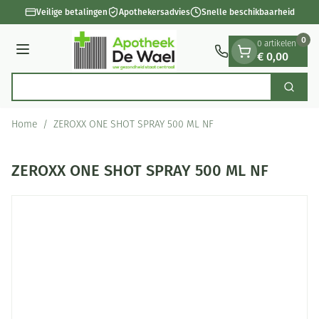
Dia 1 van 1
Ga naar de inhoud
Veilige betalingen
Apothekersadvies
Snelle beschikbaarheid
0
0 artikelen
€ 0,00
Menu
Ont
Zoek
Product, merk, categorie...
Home
/
ZEROXX ONE SHOT SPRAY 500 ML NF
ZEROXX ONE SHOT SPRAY 500 ML NF