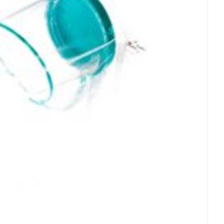
rende
Parfums en
geurproducten
CBD