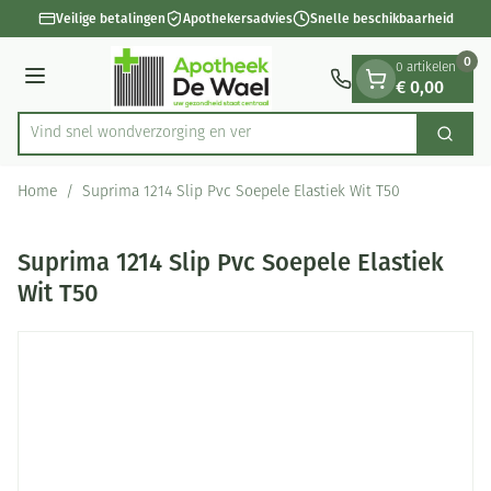
Dia 1 van 1
Ga naar de inhoud
Veilige betalingen
Apothekersadvies
Snelle beschikbaarheid
0
0 artikelen
€ 0,00
Menu
Vind snel wondverzorging
Zoek
Product, merk, categorie...
Home
/
Suprima 1214 Slip Pvc Soepele Elastiek Wit T50
Suprima 1214 Slip Pvc Soepele Elastiek
Wit T50