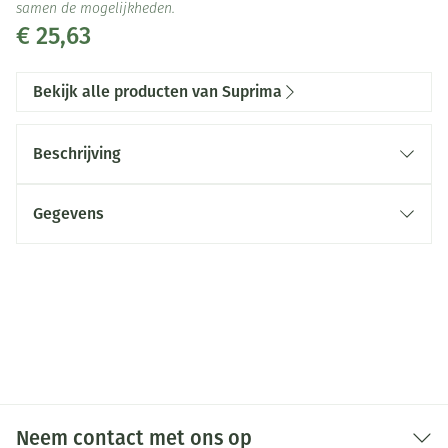
samen de mogelijkheden.
€ 25,63
Bekijk alle producten van Suprima
Beschrijving
Gegevens
CNK
2497006
Organisaties
Bota
Merken
Suprima
Breedte
192 mm
Neem contact met ons op