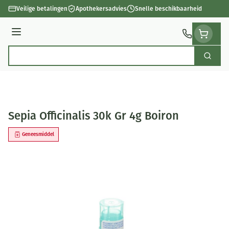
Ga naar de inhoud
Veilige betalingen
Apothekersadvies
Snelle beschikbaarheid
Menu
Zoek
Product, merk, categorie...
Sepia Officinalis 30k Gr 4g Boiron
Geneesmiddel