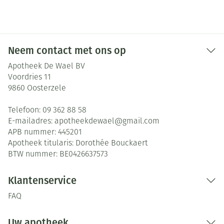
Neem contact met ons op
Apotheek De Wael BV
Voordries 11
9860
Oosterzele
Telefoon:
09 362 88 58
E-mailadres:
apotheekdewael@
gmail.com
APB nummer:
445201
Apotheek titularis:
Dorothée Bouckaert
BTW nummer:
BE0426637573
Klantenservice
FAQ
Uw apotheek