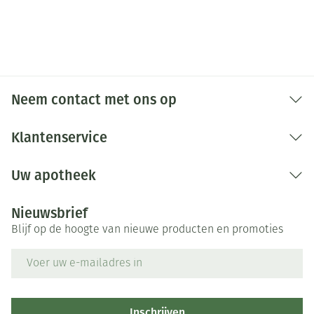
Organisaties
Purasana
op te drinken.
Merken
Purasana
Breedte
50 mm
Neem contact met ons op
Lengte
110 mm
Klantenservice
Diepte
43 mm
Uw apotheek
Hoeveelheid
50
Nieuwsbrief
Verpakking
Blijf op de hoogte van nieuwe producten en promoties
Behoud
E-mail adres
Kamertemperatuur (15°C - 25°C)
Inschrijven