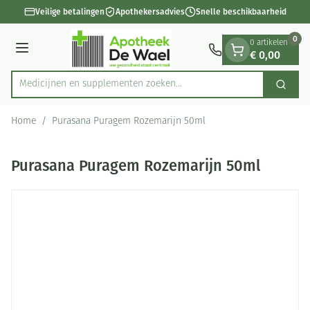
Dia 1 van 1
Ga naar de inhoud
Veilige betalingen
Apothekersadvies
Snelle beschikbaarheid
0
0 artikelen
€ 0,00
Menu
Medicijnen en supplementen zoeken...
Zoek
Product, merk, categorie...
Home
/
Purasana Puragem Rozemarijn 50ml
Purasana Puragem Rozemarijn 50ml