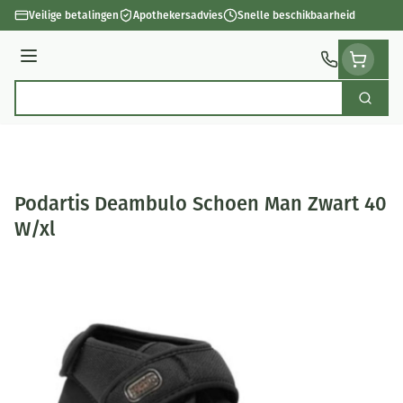
Ga naar de inhoud
Veilige betalingen
Apothekersadvies
Snelle beschikbaarheid
Menu
Zoek
Product, merk, categorie...
Podartis Deambulo Schoen Man Zwart 40
W/xl