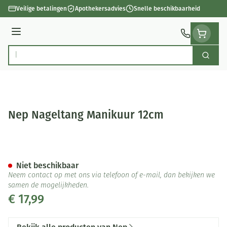
Ga naar de inhoud
Veilige betalingen
Apothekersadvies
Snelle beschikbaarheid
Menu
Zoek
Product, merk, categorie...
Nep Nageltang Manikuur 12cm
Nep Nageltang Manikuur 12c
Niet beschikbaar
Neem contact op met ons via telefoon of e-mail, dan bekijken we
samen de mogelijkheden.
€ 17,99