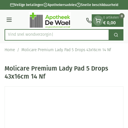
Dia 1 van 1
Ga naar de inhoud
Veilige betalingen
Apothekersadvies
Snelle beschikbaarheid
0
0 artikelen
€ 0,00
Menu
Vind snel wondv
Zoek
Product, merk, categorie...
Home
/
Molicare Premium Lady Pad 5 Drops 43x16cm 14 Nf
Molicare Premium Lady Pad 5 Drops
43x16cm 14 Nf