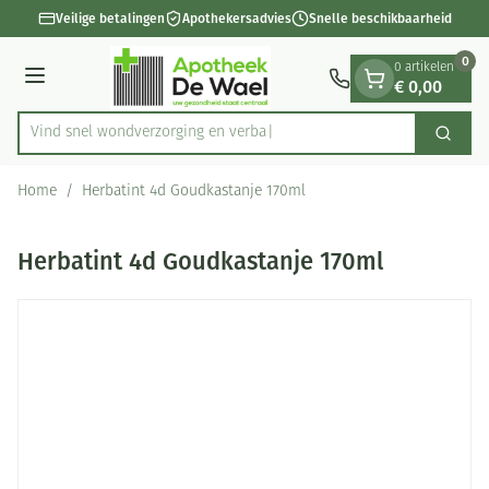
Dia 1 van 1
Ga naar de inhoud
Veilige betalingen
Apothekersadvies
Snelle beschikbaarheid
0
0 artikelen
€ 0,00
Menu
Vind snel wondverzorging
Zoek
Product, merk, categorie...
Home
/
Herbatint 4d Goudkastanje 170ml
Herbatint 4d Goudkastanje 170ml