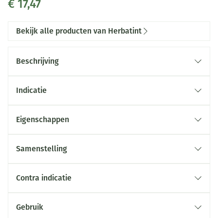
€ 17,47
Bekijk alle producten van Herbatint
Beschrijving
Indicatie
Eigenschappen
Zonder ammoniak
Zonder resorcinol
Samenstelling
Zonder parabenen
Zonder alcohol
Contra indicatie
Zonder parfum
Haarkleurmiddelen kunnen ernstige allergische
Zonder gluten
reacties veroorzaken.
Gebruik
Zonder dierenwreedheid