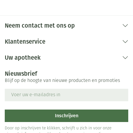
Na 30 minuten verwerkingstijd breng je het mengsel
aan op de rest van het haar tot in de punten en laat
je het nog eens 10 minuten intrekken.
Neem contact met ons op
Uitwassen en conditioner. Spoel het product grondig
uit. Gebruik nu je gebruikelijke shampoo of de Color
Klantenservice
Safe shampoo om je haar te wassen. Spoel je haren
grondig tot het spoelwater helemaal helder is. Breng
Uw apotheek
de Royal Conditioner aan, laat 1 minuut intrekken,
spoel het uit en breng je haren in model.
Nieuwsbrief
Blijf op de hoogte van nieuwe producten en promoties
E-mail adres
Inschrijven
Door op inschrijven te klikken, schrijft u zich in voor onze