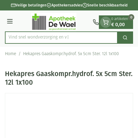
Dia 1 van 1
Ga naar de inhoud
Veilige betalingen
Apothekersadvies
Snelle beschikbaarheid
0
0 artikelen
€ 0,00
Menu
Vind snel wondverzorgi
Zoek
Product, merk, categorie...
Home
/
Hekapres Gaaskompr.hydrof. 5x 5cm Ster. 12l 1x100
Hekapres Gaaskompr.hydrof. 5x 5cm Ster.
12l 1x100