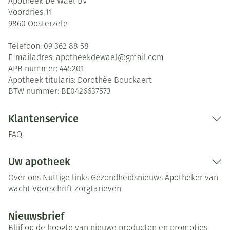
Apotheek De Wael BV
Voordries 11
9860
Oosterzele
Telefoon:
09 362 88 58
E-mailadres:
apotheekdewael@
gmail.com
APB nummer:
445201
Apotheek titularis:
Dorothée Bouckaert
BTW nummer:
BE0426637573
Klantenservice
FAQ
Uw apotheek
Over ons
Nuttige links
Gezondheidsnieuws
Apotheker van
wacht
Voorschrift
Zorgtarieven
Nieuwsbrief
Blijf op de hoogte van nieuwe producten en promoties