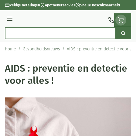
Ga naar de inhoud
Veilige betalingen
Apothekersadvies
Snelle beschikbaarheid
Menu
Zoek
Product, merk, categorie...
Home
/
Gezondheidsnieuws
/
AIDS : preventie en detectie voor alle
AIDS : preventie en detectie
voor alles !