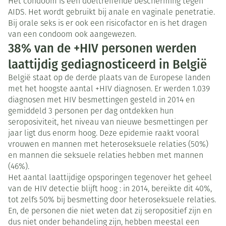
Het condoom is een doeltreffende bescherming tegen
AIDS. Het wordt gebruikt bij anale en vaginale penetratie.
Bij orale seks is er ook een risicofactor en is het dragen
van een condoom ook aangewezen.
38% van de +HIV personen werden
laattijdig gediagnosticeerd in België
België staat op de derde plaats van de Europese landen
met het hoogste aantal +HIV diagnosen. Er werden 1.039
diagnosen met HIV besmettingen gesteld in 2014 en
gemiddeld 3 personen per dag ontdekken hun
seroposiviteit, het niveau van nieuwe besmettingen per
jaar ligt dus enorm hoog. Deze epidemie raakt vooral
vrouwen en mannen met heteroseksuele relaties (50%)
en mannen die seksuele relaties hebben met mannen
(46%).
Het aantal laattijdige opsporingen tegenover het geheel
van de HIV detectie blijft hoog : in 2014, bereikte dit 40%,
tot zelfs 50% bij besmetting door heteroseksuele relaties.
En, de personen die niet weten dat zij seropositief zijn en
dus niet onder behandeling zijn, hebben meestal een