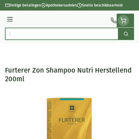
Ga naar de inhoud
Veilige betalingen
Apothekersadvies
Snelle beschikbaarheid
Menu
Zoek
Product, merk, categorie...
Furterer Zon Shampoo Nutri Herstellend
200ml