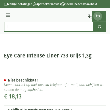
Ga naar de inhoud
Veilige betalingen
Apothekersadvies
Snelle beschikbaarheid
Menu
Zoek
Product, merk, categorie...
Eye Care Intense Liner 733 Grijs 1,3g
Eye Care Intense Liner 733 Grij
Niet beschikbaar
Neem contact op met ons via telefoon of e-mail, dan bekijken we
samen de mogelijkheden.
€ 18,13