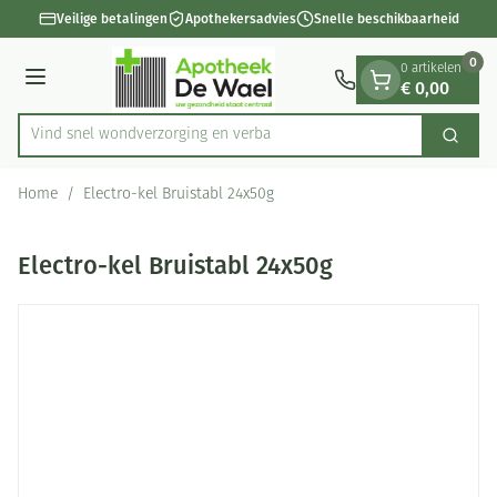
Dia 1 van 1
Ga naar de inhoud
Veilige betalingen
Apothekersadvies
Snelle beschikbaarheid
0
0 artikelen
€ 0,00
Menu
Vind snel wondverzorging
Zoek
Product, merk, categorie...
Home
/
Electro-kel Bruistabl 24x50g
Electro-kel Bruistabl 24x50g