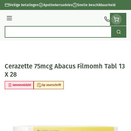
Ga naar de inhoud
Veilige betalingen
Apothekersadvies
Snelle beschikbaarheid
Menu
Zoek
Product, merk, categorie...
Cerazette 75mcg Abacus Filmomh Tabl 13
X 28
Geneesmiddel
Op voorschrift