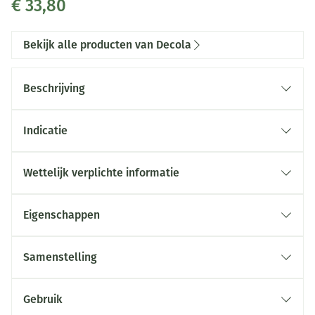
€ 33,80
Bekijk alle producten van Decola
Beschrijving
Calcidyn is een voedingssupplement bestaande uit
vitamine K (K2-7) en vitamine D (D3).
Indicatie
Vitamine D draagt bij tot normale calciumgehalten in
het bloed.
Wettelijk verplichte informatie
Vitamine K draagt bij tot de instandhouding van
normale botten.
Eigenschappen
Samenstelling
Actieve bestanddelen
per capsule
Gebruik