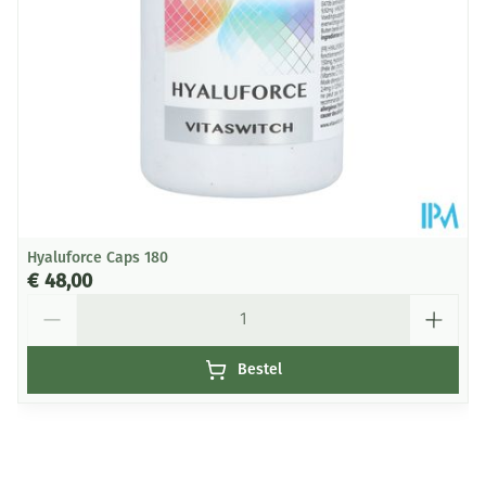
Kamertemperatuur (15°C -
Behoud
25°C)
Hyaluforce Caps 180
€ 48,00
Aantal
Bestel