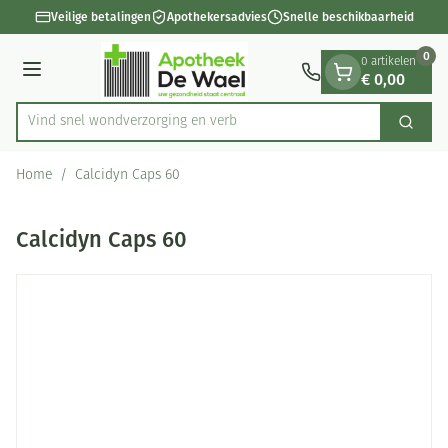
Dia 1 van 1
Ga naar de inhoud
Veilige betalingen
Apothekersadvies
Snelle beschikbaarheid
0
0 artikelen
€ 0,00
Menu
Vind snel wondverzorging
Zoek
Product, merk, categorie...
Home
/
Calcidyn Caps 60
Calcidyn Caps 60