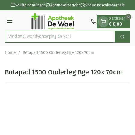
Dia 1 van 1
Ga naar de inhoud
Veilige betalingen
Apothekersadvies
Snelle beschikbaarheid
0
0 artikelen
€ 0,00
Menu
Vind snel wondverzorgin
Zoek
Product, merk, categorie...
Home
/
Botapad 1500 Onderleg Bge 120x 70cm
Botapad 1500 Onderleg Bge 120x 70cm