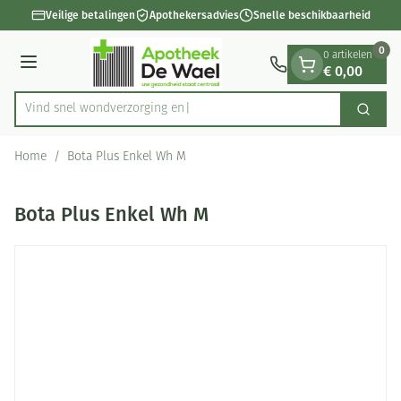
Dia 1 van 1
Ga naar de inhoud
Veilige betalingen
Apothekersadvies
Snelle beschikbaarheid
0
0 artikelen
€ 0,00
Menu
Vind snel wondverzor
Zoek
Product, merk, categorie...
Home
/
Bota Plus Enkel Wh M
Bota Plus Enkel Wh M