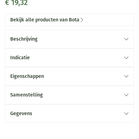
€ 19,32
Bekijk alle producten van Bota
Beschrijving
Indicatie
Eigenschappen
Anatomische pasvorm
Stevig, huidvriendelijk gebreid materiaal
Samenstelling
Gesloten hiel, open teen
Zonder naad
Gegevens
CNK
0641704