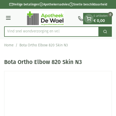
Dia 1 van 1
Ga naar de inhoud
Veilige betalingen
Apothekersadvies
Snelle beschikbaarheid
0
0 artikelen
€ 0,00
Menu
Vind snel wondverzorgin
Zoek
Product, merk, categorie...
Home
/
Bota Ortho Elbow 820 Skin N3
Bota Ortho Elbow 820 Skin N3