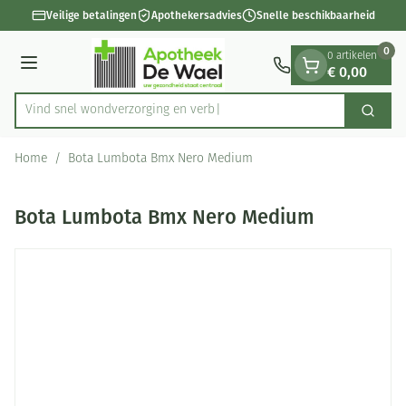
Dia 1 van 1
Ga naar de inhoud
Veilige betalingen
Apothekersadvies
Snelle beschikbaarheid
0
0 artikelen
€ 0,00
Menu
Vind snel wondverzorging
Zoek
Product, merk, categorie...
Home
/
Bota Lumbota Bmx Nero Medium
Bota Lumbota Bmx Nero Medium