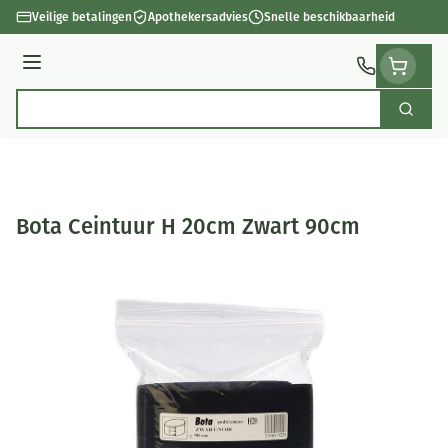
Ga naar de inhoud
Veilige betalingen
Apothekersadvies
Snelle beschikbaarheid
Menu
Zoek
Product, merk, categorie...
Bota Ceintuur H 20cm Zwart 90cm