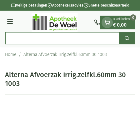
Dia 1 van 1
Ga naar de inhoud
Veilige betalingen
Apothekersadvies
Snelle beschikbaarheid
0
0 artikelen
€ 0,00
Menu
O
Zoek
Product, merk, categorie...
Home
/
Alterna Afvoerzak Irrig.zelfkl.60mm 30 1003
Alterna Afvoerzak Irrig.zelfkl.60mm 30
1003