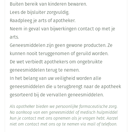
Buiten bereik van kinderen bewaren.
Breedte
15 mm
Lees de bijsluiter zorgvuldig.
Raadpleeg je arts of apotheker.
Lengte
65 mm
Neem in geval van bijwerkingen contact op met je
arts.
Diepte
15 mm
Geneesmiddelen zijn geen gewone producten. Ze
kunnen nooit teruggenomen of geruild worden.
Hoeveelheid
De wet verbiedt apothekers om ongebruikte
4
Verpakking
geneesmiddelen terug te nemen.
In het belang van uw veiligheid worden alle
Behoud
Kamertemperatuur (15°C - 25°C)
geneesmiddelen die u terugbrengt naar de apotheek
gesorteerd bij de vervallen geneesmiddelen.
Als apotheker bieden we persoonlijke farmaceutische zorg.
Na aankoop van een geneesmiddel of medisch hulpmiddel
kun je contact met ons opnemen als je vragen hebt. Aarzel
niet om contact met ons op te nemen via mail of telefoon.