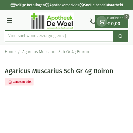
Dia 1 van 1
Ga naar de inhoud
Veilige betalingen
Apothekersadvies
Snelle beschikbaarheid
0
0 artikelen
€ 0,00
Menu
Vind snel wondverzorgi
Zoek
Product, merk, categorie...
Home
/
Agaricus Muscarius 5ch Gr 4g Boiron
Agaricus Muscarius 5ch Gr 4g Boiron
Geneesmiddel