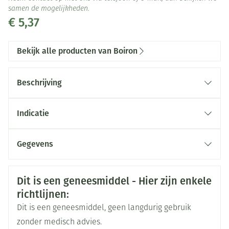
samen de mogelijkheden.
€ 5,37
Bekijk alle producten van Boiron
Beschrijving
Indicatie
Gegevens
CNK
3099298
Veiligheidsinformatie
Dit is een geneesmiddel - Hier zijn enkele
Organisaties
richtlijnen:
Boiron
Dit is een geneesmiddel, geen langdurig gebruik
Merken
Boiron
zonder medisch advies.