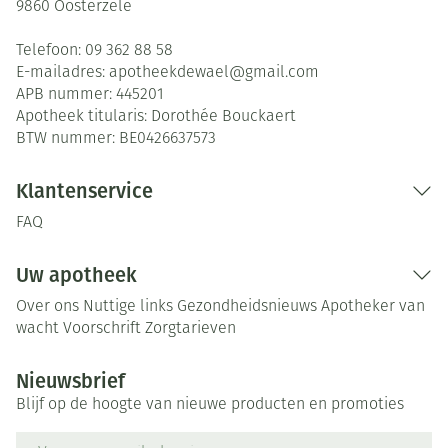
9860
Oosterzele
Telefoon:
09 362 88 58
E-mailadres:
apotheekdewael@
gmail.com
APB nummer:
445201
Apotheek titularis:
Dorothée Bouckaert
BTW nummer:
BE0426637573
Klantenservice
FAQ
Uw apotheek
Over ons
Nuttige links
Gezondheidsnieuws
Apotheker van
wacht
Voorschrift
Zorgtarieven
Nieuwsbrief
Blijf op de hoogte van nieuwe producten en promoties
E-mail adres