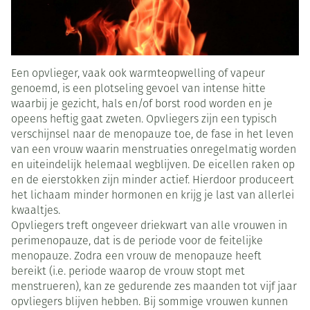
Een opvlieger, vaak ook warmteopwelling of vapeur
genoemd, is een plotseling gevoel van intense hitte
waarbij je gezicht, hals en/of borst rood worden en je
opeens heftig gaat zweten. Opvliegers zijn een typisch
verschijnsel naar de menopauze toe, de fase in het leven
van een vrouw waarin menstruaties onregelmatig worden
en uiteindelijk helemaal wegblijven. De eicellen raken op
en de eierstokken zijn minder actief. Hierdoor produceert
het lichaam minder hormonen en krijg je last van allerlei
kwaaltjes.
Opvliegers treft ongeveer driekwart van alle vrouwen in
perimenopauze, dat is de periode voor de feitelijke
menopauze. Zodra een vrouw de menopauze heeft
bereikt (i.e. periode waarop de vrouw stopt met
menstrueren), kan ze gedurende zes maanden tot vijf jaar
opvliegers blijven hebben. Bij sommige vrouwen kunnen