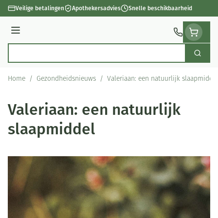
Ga naar de inhoud
Veilige betalingen
Apothekersadvies
Snelle beschikbaarheid
Menu
Zoek
Product, merk, categorie...
Home
/
Gezondheidsnieuws
/
Valeriaan: een natuurlijk slaapmidde
Valeriaan: een natuurlijk
slaapmiddel