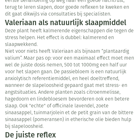
eerste behandeling op weg naar een goede nachtrust,
terug te leren slapen, door goede reflexen te kweken en
dit gaat dikwijls via consultaties bij specialisten.
Valeriaan als natuurlijk slaapmiddel
Deze plant heeft kalmerende eigenschappen die tegen de
stress helpen. Het effect is dubbel: kalmerend en
slaapwekkend.
Niet voor niets heeft Valeriaan als bijnaam “plantaardig
valium”. Maar pas op: voor een maximaal effect moet men
wel de juiste dosis nemen, 500 tot 1000mg een half uur
voor het slapen gaan. De passiebloem is een natuurlijk
anxiolytisch referentiemiddel, en heel doeltreffend,
wanneer de slapeloosheid gepaard gaat met stress- en
angstsituaties. Andere planten zoals citroenmelisse,
hagedoorn en lindebloesem bevorderen ook een betere
slaap. Ook "echte" of officinale lavendel, zoete
sinaasappel, tuinmarjolein et de petit grain van de bittere
sinaasappel (pomeransen) in etherische olie bieden hulp
bij slapeloosheid.
De juiste reflex