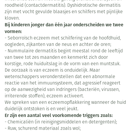
roodheid (contactdermatitis). Dyshidrotische dermatitis
zijn met vocht gevulde blaasjes en schilfers met pijnlijke
kloven.
Bij kinderen jonger dan één jaar onderscheiden we twee
vormen:
- Seborroïsch eczeem met schilfering van de hoofdhuid,
oogleden, zijkanten van de neus en achter de oren;
- Nummulaire dermatitis begint meestal rond de leeftijd
van twee tot zes maanden en kenmerkt zich door
korstige, rode huiduitslag in de vorm van een muntstuk.
De oorzaak is van eczeem is onduidelijk. Maar
wetenschappers veronderstellen dat een abnormale
reactie van het immuunsysteem, dat agressief reageert
op de aanwezigheid van indringers (bacteriën, virussen,
irriterende stoffen), eczeem activeert.
We spreken van een eczeemopflakkering wanneer de huid
duidelijk ontstoken is en veel jeukt.
Er zijn een aantal veel voorkomende triggers zoals:
- Chemicaliën (in reinigingsmiddelen en detergenten);
- Ruw, schurend materiaal zoals wol;