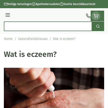
Ga naar de inhoud
Veilige betalingen
Apothekersadvies
Snelle beschikbaarheid
Menu
Zoek
Product, merk, categorie...
Home
/
Gezondheidsnieuws
/
Wat is eczeem?
Wat is eczeem?