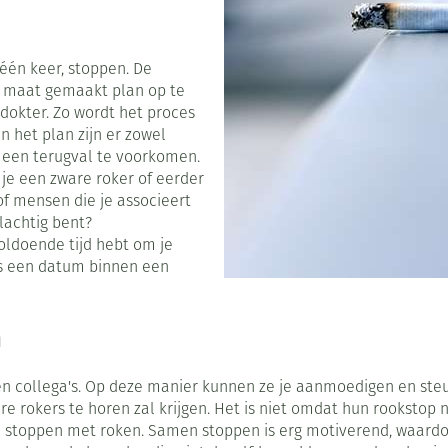
Toon meer
0+ categorie
Wondzorg
Ogen
EHBO
Neus
ie
ven
Homeopathie
Spieren en gewrichten
Gemoed en 
 één keer, stoppen. De
Neus
Ogen
 maat gemaakt plan op te
neeskunde categorie
Vilt
Ooginfecties
Podologie
Tabletten
 dokter. Zo wordt het proces
Spray
Oogspoeling
 het plan zijn er zowel
Oren
Ogen
Handschoenen
Anti allergische en anti
Cold - Hot t
Neussprays 
en EHBO categorie
 een terugval te voorkomen.
denborstels
inflammatoire middelen
Oogdruppel
warm/koud
al
Wondhelend
 je een zware roker of eerder
los
 antiviraal
Ontzwellende middelen
Creme - gel
Verbanddoz
nsecten categorie
 of mensen die je associeert
Brandwonden
pluimen
Accessoires
slachtig bent?
Glaucoom
Droge ogen
Medische h
Toon meer
oldoende tijd hebt om je
delen categorie
Toon meer
Toon meer
dus een datum binnen een
n
en
e en
Nagels
Diabetes
Hart- en bloedvaten
Zonnebesch
Stoma
Bloedverdun
stolling
 en collega's. Op deze manier kunnen ze je aanmoedigen en steu
elt en
Nagellak
Bloedglucosemeter
Aftersun
Stomazakje
len
okers te horen zal krijgen. Het is niet omdat hun rookstop niet
pray
Kalk- en schimmelnagels
Teststrips en naalden
Lippen
Stomaplaat
l stoppen met roken. Samen stoppen is erg motiverend, waardo
ires