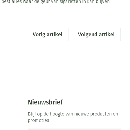
best alles waar de geur van sigaretten in kan blijven
rende
Parfums en
geurproducten
Vorig artikel
Volgend artikel
CBD
Nieuwsbrief
Blijf op de hoogte van nieuwe producten en
promoties