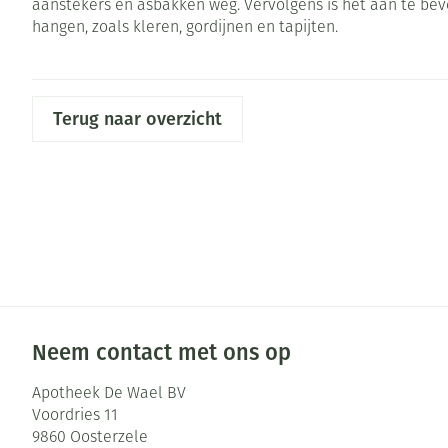
aanstekers en asbakken weg. Vervolgens is het aan te beve
Pillendozen en
hangen, zoals kleren, gordijnen en tapijten.
Gezichtsverzor
accessoires
Pigmentstoorni
Gevoelige huid 
Terug naar overzicht
geïrriteerde hu
Gemengde huid
Doffe huid
Toon meer
Snurken
Neem contact met ons op
Apotheek De Wael BV
Voordries 11
9860
Oosterzele