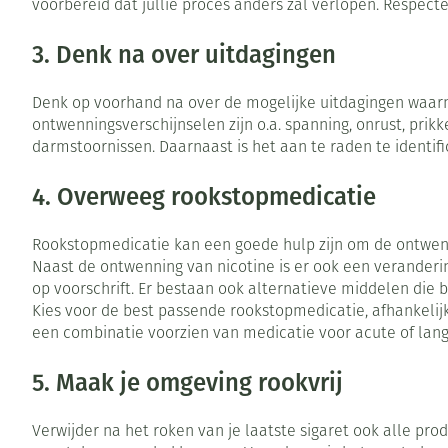
voorbereid dat jullie proces anders zal verlopen. Respect
Zuurstof
Eelt
3. Denk na over uitdagingen
Ademhalingsste
Eksteroog - lik
Toon meer
Denk op voorhand na over de mogelijke uitdagingen waarme
ontwenningsverschijnselen zijn o.a. spanning, onrust, pri
Spieren en gew
darmstoornissen. Daarnaast is het aan te raden te identif
Specifiek voor
Naalden en spu
4. Overweeg rookstopmedicatie
Infecties
Lichaamsverzor
Spuiten
Rookstopmedicatie kan een goede hulp zijn om de ontwenni
Deodorant
Oplossing voor 
Naast de ontwenning van nicotine is er ook een veranderin
op voorschrift. Er bestaan ook alternatieve middelen die bij
Gezichtsverzorg
Naalden
Luizen
Kies voor de best passende rookstopmedicatie, afhankelijk 
Naalden voor in
een combinatie voorzien van medicatie voor acute of lan
pennaalden
Diagnostica
5. Maak je omgeving rookvrij
Toon meer
Verwijder na het roken van je laatste sigaret ook alle pr
Haar