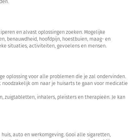
nden.
Bed
ng zon
Doorliggen - decubitis
ie
Urinewegen
Toon meer
ciperen en alvast oplossingen zoeken. Mogelijke
ten, benauwdheid, hoofdpijn, hoestbuien, maag- en
id, spanning
Stoppen met roken
ke situaties, activiteiten, gevoelens en mensen.
 en intieme
 Orthopedie -
Gezichtsreiniging -
Instrumenten
che verbanden
ontschminken
Anti tumor middelen
 anticonceptie
Reinigingsmelk, - crème, -
e oplossing voor alle problemen die je zal ondervinden.
olie en gel
t noodzakelijk om naar je huisarts te gaan voor medicatie
jn
Anesthesie
Tonic - lotion
 zuigtabletten, inhalers, pleisters en therapieën. Je kan
zorging
Micellair water
et
ie
Diverse geneesmiddelen
Specifiek voor de ogen
Toon meer
huis, auto en werkomgeving. Gooi alle sigaretten,