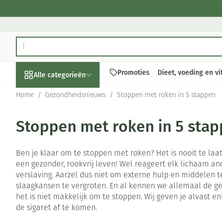
Ga naar de inhoud
Product, merk, categorie...
Promoties
Dieet, voeding en v
Alle categorieën
Home
/
Gezondheidsnieuws
/
Stoppen met roken in 5 stappen
Promoties
Stoppen met roken in 5 sta
Schoonheid, verzorging
Haar en Hoofd
Afslanken
Zwangerschap
Geheugen
Aromatherapie
Lenzen en brill
Insecten
Maag darm stel
en hygiëne
Toon submenu voor Schoonheid,
Kammen - ontw
Maaltijdvervan
Zwangerschapsl
Verstuiver
Lensproducten
Verzorging ins
Maagzuur
Ben je klaar om te stoppen met roken? Het is nooit te laa
Dieet, voeding en
Seksualiteit
Beschadigd haa
Eetlustremmer
Borstvoeding
Essentiële olië
Brillen
Anti insecten
Lever, galblaas
een gezonder, rookvrij leven! Wel reageert elk lichaam a
vitamines
hoofdirritatie
Toon submenu voor Dieet, voed
verslaving. Aarzel dus niet om externe hulp en middelen t
Platte buik
Lichaamsverzor
Complex - comb
Teken tang of p
Braken
slaagkansen te vergroten. En al kennen we allemaal de ge
Styling - spray 
Zwangerschap en
Zware benen
Vetverbranders
Vitamines en 
Laxeermiddele
het is niet makkelijk om te stoppen. Wij geven je alvast 
kinderen
Verzorging
de sigaret af te komen.
Toon submenu voor Zwangersch
Toon meer
Toon meer
Toon meer
Oligo-element
Honden