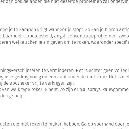
eer dan ook de ander, die niet dezelfde problemen zal ondervi
Nagelbijten
Overige diabetes producten
Zonnebank
Accessoires
Nagelversterkend
Naalden voor
Voorbereidi
lsel
Hormonaal stelsel
Gynaecolog
doorn
insulinespuiten
Toon meer
Toon meer
Toon meer
e je te kampen krijgt wanneer je stopt. Zo kan je hierop anti
kkelbaarheid, slapeloosheid, angst, concentratieproblemen, zwe
richten
Zenuwstelsel
Slapelooshe
iceren welke zaken je zin geven om te roken, waaronder specifie
en stress
 mannen
iten
Make-up
Sondes, baxters en
Seksualiteit
Bandages en
catheters
hygiene
orthopedis
Immuniteit
Allergie
ging
Make-up penselen en
Sondes
Condooms en
Buik
ngsverschijnselen te verminderen. Het is echter geen volledig
gebruiksvoorwerpen
injectie
g in je gedrag nodig en een aanhoudende motivatie. Het is nie
Accessoires voor sondes
Intiem welzi
Arm
Eyeliner - oogpotlood
 de apotheker vrij te verkrijgen zijn.
ing
Acne
Oor
van welk type roker je bent. Zo zijn er o.a. sprays, kauwgommen,
Baxters
Intieme ver
Elleboog
Mascara
sulinepen -
gdurige hulp.
Catheters
Massage
Enkel en vo
Oogschaduw
Afslanken
Homeopath
Toon meer
Toon meer
Toon meer
oducten die met roken te maken hebben. Ga op voorhand door je 