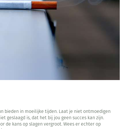
Toon meer
Diagnosetesten en
Mond en keel
stress
Vlooien en teken
meetapparatuur
Oren
Zuigtabletten
Alcoholtest
Oordopjes
Mond, muil of snavel
herapie -
en -druppels
Spray - oplossing
Bloeddrukmeter
s
Oorreiniging
Cholesteroltest
en
Oordruppels
Hartslagmeter
ulpmiddelen
Toon meer
erming
ning en -
Hygiëne
Ergonomie
Aambeien
n bieden in moeilijke tijden. Laat je niet ontmoedigen
s
Bad en douche
Ademhaling en zuurstof
 geslaagd is, dat het bij jou geen succes kan zijn.
je
Badkamer
or de kans op slagen vergroot. Wees er echter op