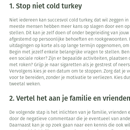
Toon meer
1. Stop niet cold turkey
Vitaliteit 50+
Toon submenu voor Vitaliteit 5
Thuiszorg
Huid
Plantaardige ol
Nagels en hoe
Niet iedereen kan succesvol cold turkey, dat wil zeggen in
Natuur geneeskunde
Mond
meeste mensen hebben meer kans op slagen door een op
Toon submenu voor Natuur ge
Batterijen
Ontsmetten en
stellen. Dit kan je zelf doen of onder begeleiding van jouw
Thuiszorg en EHBO
Droge mond
desinfecteren
afgestemd op persoonlijke behoeften en rookgewoonten. In
Spijsvertering
Toebehoren
Toon submenu voor Thuiszorg 
uitdagingen op korte als op lange termijn opgenomen, om
Elektrische tan
Schimmels
Steriel materia
Dieren en insecten
Begin met jezelf enkele belangrijke vragen te stellen. Ben
Interdentaal - f
Koortsblaasjes -
Toon submenu voor Dieren en i
een sociale roker? Zijn er bepaalde activiteiten, plaatsen
Vacht, huid of 
met roken? Grijp je naar sigaretten als je gestrest of neer
Kunstgebit
Jeuk
Geneesmiddelen
Vervolgens kies je een datum om te stoppen. Zorg dat je v
Toon submenu voor Geneesmid
Toon meer
voor te bereiden, zonder je motivatie te verliezen. Kies 
tweetal weken.
2. Vertel het aan je familie en vriende
Voeten en ben
Aerosoltherapi
Zware benen
zuurstof
De volgende stap is het inlichten van je familie, vrienden
Droge voeten, e
Tabletten
Aerosol toestel
door de negatieve commentaar die je eventueel van andere r
kloven
Creme, gel en s
Daarnaast kan je op zoek gaan naar een kennis die ook wi
Aerosol accesso
Blaren