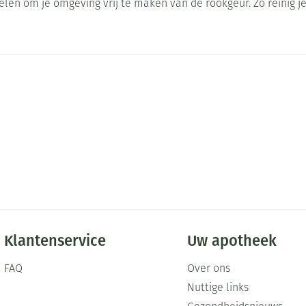
len om je omgeving vrij te maken van de rookgeur. Zo reinig je 
Mondmaskers
ging
Supplementen
Insectenwe
middelen
ssen
-
id
Zelfbruiner
Scheren
Klantenservice
Uw apotheek
FAQ
Over ons
Nuttige links