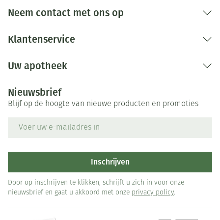
Bij onvakkundig gebruik en eigenmachtig
Neem contact met ons op
aangebrachte veranderingen vervalt elke
aansprakelijkheid.
Klantenservice
Uw apotheek
Nieuwsbrief
Blijf op de hoogte van nieuwe producten en promoties
E-mail adres
Inschrijven
Door op inschrijven te klikken, schrijft u zich in voor onze
nieuwsbrief en gaat u akkoord met onze
privacy policy
.