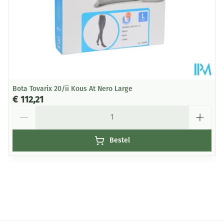
broekje tot in de taille.
Onderhoud:
Let op de wasvoorschriften
Voor een lange duurzaamheid wordt handwas
aanbevolen.
Machinewasbaar (fijnewasprogramma op 30°C) met
Bota Tovarix 20/ii Kous At Nero Large
fijn, vloeibaar wasmiddel (Renovelastic) zonder
€ 112,21
wasverzachter.
Aantal
Niet chemisch reinigen en niet strijgen, overvloedig
en grondig naspoelen.
Bestel
Niet wringen, evetueel in een handdoek rollen.
Laten drogen op kamertemperatuur, verwijderd van
een warmtebron en niet in de zon.
Bewaren op een droge plaats, afgesloten van het
licht.
Niet samen gebruiken met crème, olie of zalf.