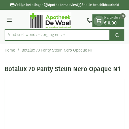
Dia 1 van 1
Ga naar de inhoud
Veilige betalingen
Apothekersadvies
Snelle beschikbaarheid
0
0 artikelen
€ 0,00
Menu
Vind snel wondverzorgi
Zoek
Product, merk, categorie...
Home
/
Botalux 70 Panty Steun Nero Opaque N1
Botalux 70 Panty Steun Nero Opaque N1