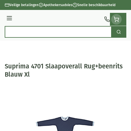
Ga naar de inhoud
Veilige betalingen
Apothekersadvies
Snelle beschikbaarheid
Menu
Zoek
Product, merk, categorie...
Suprima 4701 Slaapoverall Rug+beenrits
Blauw Xl