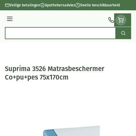
Ga naar de inhoud
Veilige betalingen
Apothekersadvies
Snelle beschikbaarheid
Menu
Zoek
Product, merk, categorie...
Suprima 3526 Matrasbeschermer
Co+pu+pes 75x170cm