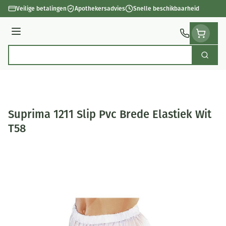
Ga naar de inhoud
Veilige betalingen
Apothekersadvies
Snelle beschikbaarheid
Menu
Zoek
Product, merk, categorie...
Suprima 1211 Slip Pvc Brede Elastiek Wit
T58