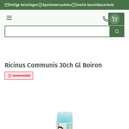
Ga naar de inhoud
Veilige betalingen
Apothekersadvies
Snelle beschikbaarheid
Menu
Zoek
Product, merk, categorie...
Ricinus Communis 30ch Gl Boiron
Geneesmiddel