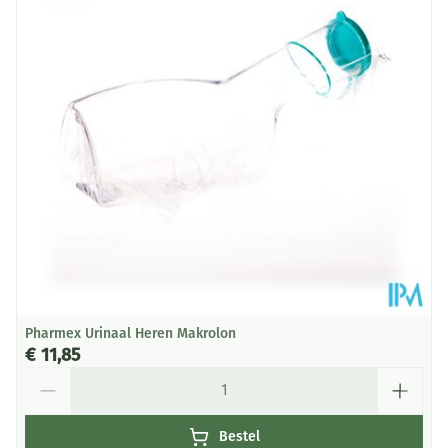
Diepte
390 mm
Behoud
Kamertemperatuur (15°C - 25°C)
Pharmex Urinaal Heren Makrolon
€ 11,85
Aantal
Bestel