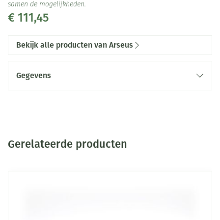
samen de mogelijkheden.
€ 111,45
Bekijk alle producten van Arseus
Gegevens
CNK
2478212
Organisaties
Arseus Medical
Gerelateerde producten
Merken
Arseus
Navigeren door de elementen van de carrousel is mogelijk me
Druk om carrousel over te slaan
Breedte
110 mm
Lengte
375 mm