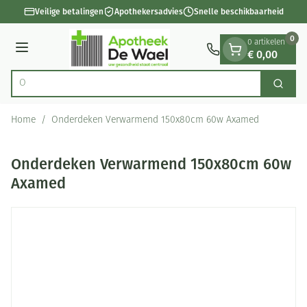
Dia 1 van 1
Ga naar de inhoud
Veilige betalingen
Apothekersadvies
Snelle beschikbaarheid
0
0 artikelen
€ 0,00
Menu
Ontde
Zoek
Product, merk, categorie...
Home
/
Onderdeken Verwarmend 150x80cm 60w Axamed
Onderdeken Verwarmend 150x80cm 60w
Axamed